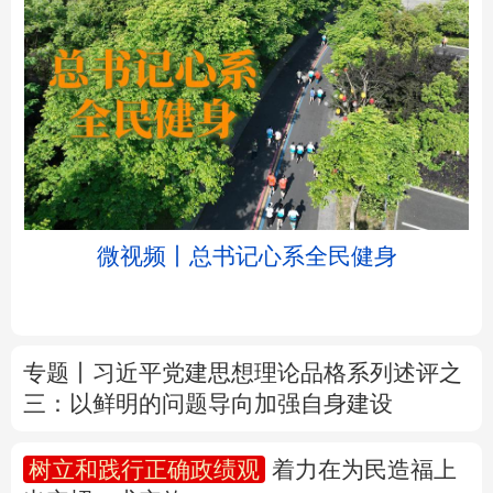
北京
天津
河北
山西
辽宁
吉林
上海
江苏
微视频丨总书记心系全民健身
浙江
安徽
福建
江西
山东
河南
湖北
湖南
专题丨
习近平党建思想理论品格系列述评之
三：以鲜明的问题导向加强自身建设
广东
广西
海南
重庆
四川
贵州
云南
西藏
树立和践行正确政绩观
着力在为民造福上
出实招、求实效
陕西
甘肃
青海
宁夏
新疆
内蒙古
黑龙江
新华时评丨在迎难而上中打开广阔天地