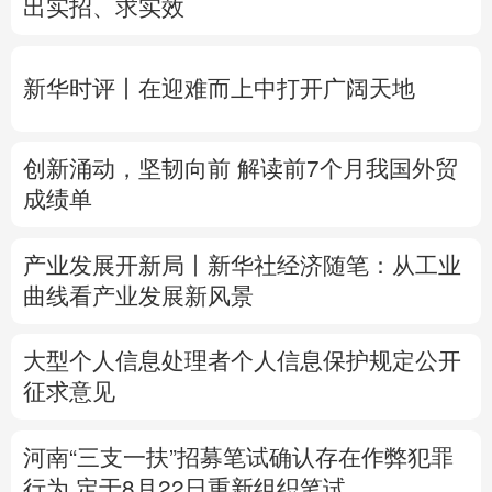
创新涌动，坚韧向前 解读前7个月我国外贸
多语种频道
成绩单
English
Español
Français
عربى
产业发展开新局丨
新华社经济随笔：从工业
Русский язык
日本語
한국어
曲线看产业发展新风景
Deutsch
Português
大型个人信息处理者个人信息保护规定公开
征求意见
河南“三支一扶”招募笔试确认存在作弊犯罪
行为
定于8月22日重新组织笔试
专题丨
台风“白海豚”预计在浙闽沿海登陆
浙
闽启动防汛防台风三级应急响应
6省市启动
洪水防御Ⅳ级响应