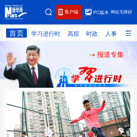
客户端
网站无障碍
PC版本
首页
网站地图
学习进行时
高层
时政
人事
国际
报道专集
学习进行时
高层
时政
人事
国际
财经
网评
港澳
台湾
思客智库
全球连线
教育
科技
科创
量子
体育
文化
书画
健康
军事
构建更高水平的全民健
乐享全民健身 共筑健康
访谈
视频
图片
政务