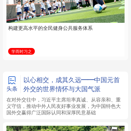
身公共服务体系
中国
法律
中央文件
金融
汽车
学而时习之
学习新语
食品
人居
信息化
数字经济
学术中国
乡村振兴
银龄
溯源中国
以心相交，成其久远——中国元首
外交的世界情怀与大国气派
头条
城市
旅游
能源
会展
在对外交往中，习近平主席坦率真诚、从容亲和、重
义守信，推动中外人民友好事业发展，为中国特色大
彩票
娱乐
时尚
悦读
国外交赢得广泛国际认同和深厚民意基础
公益
一带一路
亚太网
上市公司
文化产业
地方频道