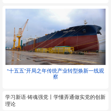
北京
天津
河北
山西
辽宁
吉林
上海
江苏
浙江
安徽
福建
江西
帧
“十五五”开局之年传统产业转型焕新一线观
察
山东
河南
湖北
湖南
广东
广西
海南
重庆
学习新语·铸魂强党丨学懂弄通做实党的创新
四川
贵州
云南
西藏
理论
陕西
甘肃
青海
宁夏
大道行天下丨最是真情暖人心——中国元首
外交的
世界
情怀与大国气派
新疆
内蒙古
黑龙江