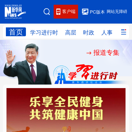
客户端
网站无障碍
PC版本
首页
网站地图
学习进行时
高层
时政
人事
国际
报道专集
学习进行时
高层
时政
人事
国际
财经
网评
港澳
台湾
思客智库
全球连线
教育
科技
科创
量子
体育
文化
书画
健康
军事
乐享全民健身 共筑健康
厚植营商沃土推动东北
访谈
视频
图片
政务