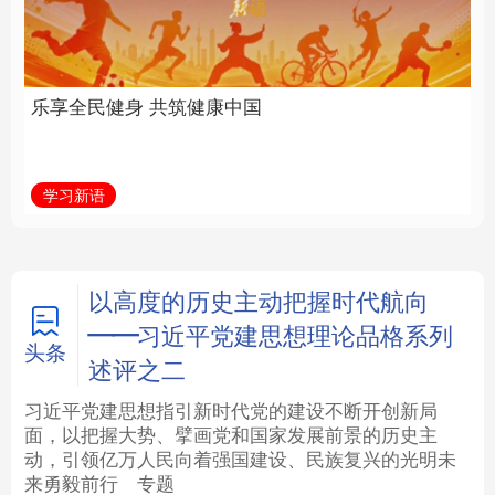
中国
全面振兴
法律
中央文件
金融
汽车
学习新语
习近平总书记关切事
食品
人居
信息化
数字经济
学术中国
乡村振兴
银龄
溯源中国
以高度的历史主动把握时代航向
——习近平党建思想理论品格系列
城市
旅游
能源
会展
头条
述评之二
彩票
娱乐
时尚
悦读
习近平党建思想指引新时代党的建设不断开创新局
面，以把握大势、擘画党和国家发展前景的历史主
动，引领亿万人民向着强国建设、民族复兴的光明未
公益
一带一路
亚太网
上市公司
来勇毅前行
专题
文化产业
地方频道