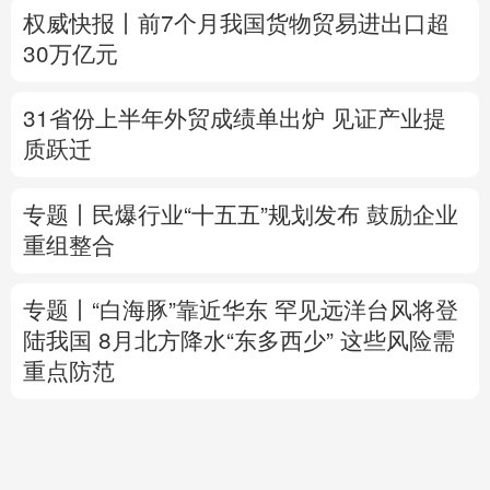
质跃迁
专题丨
民爆行业“十五五”规划发布 鼓励企业
重组整合
专题丨
“白海豚”靠近华东
罕见远洋台风将登
陆我国
8月北方降水“东多西少” 这些风险需
重点防范
美将对多晶硅衍生品加征关税 引入最低进口
价机制
专题丨
伊拟禁敌对方通行霍尔木兹海峡 重罚
违规者
伊媒：格什姆岛附近爆炸声系打
击“敌对目标”所致