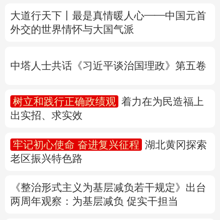
中塔人士共话《习近平谈治国理政》第五卷
多语种频道
树立和践行正确政绩观
着力在为民造福上
English
Español
Français
عربى
出实招、求实效
Русский язык
日本語
한국어
牢记初心使命 奋进复兴征程
湖北黄冈探索
Deutsch
Português
老区振兴特色路
《整治形式主义为基层减负若干规定》出台
两周年
观察
：为基层减负 促实干担当
权威快报丨前7个月我国货物贸易进出口超
30万亿元
31省份上半年外贸成绩单出炉 见证产业提