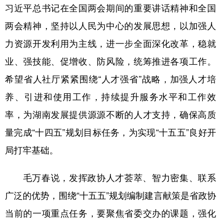
山东
河南
湖北
湖南
习近平总书记在全国两会期间的重要讲话精神和全国
两会精神，坚持以人民为中心的发展思想，以加强人
广东
广西
海南
重庆
力资源开发利用为主线，进一步全面深化改革，稳就
四川
贵州
云南
西藏
业、强技能、促增收、防风险，统筹推进各项工作。
陕西
甘肃
青海
宁夏
希望省人社厅紧紧围绕“人才强省”战略，加强人才培
新疆
内蒙古
黑龙江
养、引进和使用工作，持续提升服务水平和工作效
率，为湖南发展提供源源不断的人才支持，确保高质
多语种频道
量完成“十四五”规划目标任务，为实现“十五五”良好开
English
Español
Français
عربى
局打牢基础。
Русский язык
日本語
한국어
毛万春说，发挥政协人才荟萃、智力密集、联系
Deutsch
Português
广泛的优势，围绕“十五五”规划编制建言献策是省政协
当前的一项重点任务，要聚焦省委交办的课题，强化