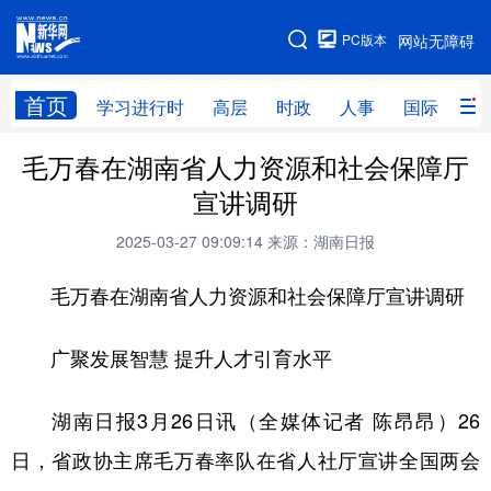
手机版
PC版本
网站无障碍
网站地图
首页
学习进行时
高层
时政
人事
国际
财
毛万春在湖南省人力资源和社会保障厅
学习进行时
高层
时政
人事
宣讲调研
国际
财经
网评
港澳
2025-03-27 09:09:14
来源：湖南日报
台湾
思客智库
全球连线
教育
毛万春在湖南省人力资源和社会保障厅宣讲调研
科技
科创
量子
体育
文化
书画
健康
军事
广聚发展智慧 提升人才引育水平
访谈
视频
图片
政务
湖南日报3月26日讯（全媒体记者 陈昂昂）26
法律
中央文件
金融
汽车
日，省政协主席毛万春率队在省人社厅宣讲全国两会
食品
人居
信息化
数字经济