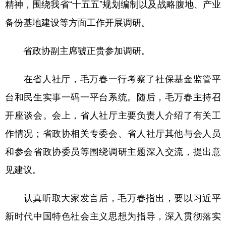
精神，围绕我省“十五五”规划编制以及战略腹地、产业
学术中国
乡村振兴
银龄
溯源中国
备份基地建设等方面工作开展调研。
城市
旅游
能源
会展
省政协副主席虢正贵参加调研。
彩票
娱乐
时尚
悦读
在省人社厅，毛万春一行考察了社保基金监管平
公益
一带一路
亚太网
上市公司
台和民生实事一码一平台系统。随后，毛万春主持召
文化产业
开座谈会。会上，省人社厅主要负责人介绍了有关工
作情况；省政协相关专委会、省人社厅其他与会人员
地方频道
和参会省政协委员等围绕调研主题深入交流，提出意
北京
天津
河北
山西
见建议。
辽宁
吉林
上海
江苏
认真听取大家发言后，毛万春指出，要以习近平
浙江
安徽
福建
江西
新时代中国特色社会主义思想为指导，深入贯彻落实