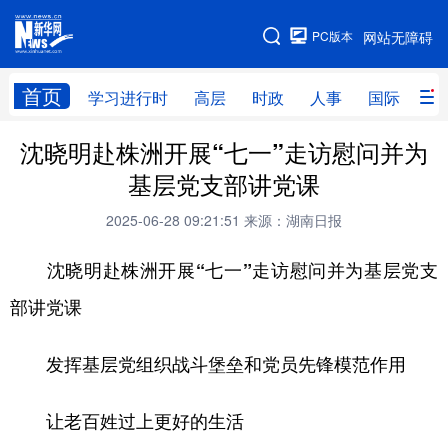
手机版
PC版本
网站无障碍
网站地图
首页
学习进行时
高层
时政
人事
国际
财
沈晓明赴株洲开展“七一”走访慰问并为
学习进行时
高层
时政
人事
基层党支部讲党课
国际
财经
网评
港澳
2025-06-28 09:21:51
来源：湖南日报
台湾
思客智库
全球连线
教育
沈晓明赴株洲开展“七一”走访慰问并为基层党支
科技
科创
量子
体育
部讲党课
文化
书画
健康
军事
发挥基层党组织战斗堡垒和党员先锋模范作用
访谈
视频
图片
政务
法律
中央文件
金融
汽车
让老百姓过上更好的生活
食品
人居
信息化
数字经济