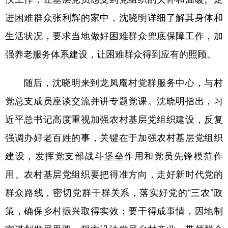
山东
河南
湖北
湖南
进困难群众张利辉的家中，沈晓明详细了解其身体和
广东
广西
海南
重庆
生活状况，要求当地做好困难群众兜底保障工作，加
四川
贵州
云南
西藏
强养老服务体系建设，让困难群众得到应有的照顾。
陕西
甘肃
青海
宁夏
随后，沈晓明来到龙凤庵村党群服务中心，与村
新疆
内蒙古
黑龙江
党总支成员座谈交流并讲专题党课。沈晓明指出，习
近平总书记高度重视加强农村基层党组织建设，反复
多语种频道
强调办好老百姓的事，关键在于加强农村基层党组织
English
Español
Français
عربى
建设，发挥党支部战斗堡垒作用和党员先锋模范作
Русский язык
日本語
한국어
用。农村基层党组织要把得准方向，走好新时代党的
群众路线，密切党群干群关系，落实好党的“三农”政
Deutsch
Português
策，确保乡村振兴取得实效；要干得成事情，因地制