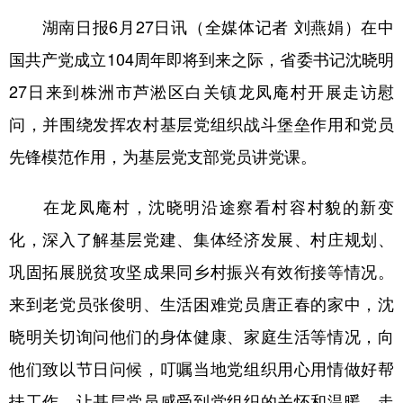
湖南日报6月27日讯（全媒体记者 刘燕娟）在中
学术中国
乡村振兴
银龄
溯源中国
国共产党成立104周年即将到来之际，省委书记沈晓明
城市
旅游
能源
会展
27日来到株洲市芦淞区白关镇龙凤庵村开展走访慰
彩票
娱乐
时尚
悦读
问，并围绕发挥农村基层党组织战斗堡垒作用和党员
公益
一带一路
亚太网
上市公司
先锋模范作用，为基层党支部党员讲党课。
文化产业
在龙凤庵村，沈晓明沿途察看村容村貌的新变
化，深入了解基层党建、集体经济发展、村庄规划、
地方频道
巩固拓展脱贫攻坚成果同乡村振兴有效衔接等情况。
北京
天津
河北
山西
来到老党员张俊明、生活困难党员唐正春的家中，沈
晓明关切询问他们的身体健康、家庭生活等情况，向
辽宁
吉林
上海
江苏
他们致以节日问候，叮嘱当地党组织用心用情做好帮
浙江
安徽
福建
江西
扶工作，让基层党员感受到党组织的关怀和温暖。走