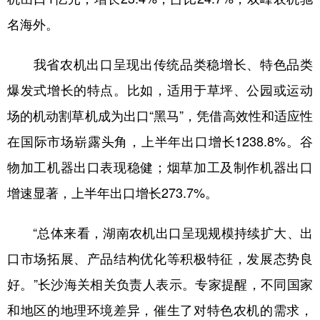
山东
河南
湖北
湖南
名海外。
广东
广西
海南
重庆
我省农机出口呈现出传统品类稳增长、特色品类
四川
贵州
云南
西藏
爆发式增长的特点。比如，适用于草坪、公园或运动
陕西
甘肃
青海
宁夏
场的机动割草机成为出口“黑马”，凭借高效性和适应性
新疆
内蒙古
黑龙江
在国际市场崭露头角，上半年出口增长1238.8%。谷
物加工机器出口表现稳健；烟草加工及制作机器出口
多语种频道
增速显著，上半年出口增长273.7%。
English
Español
Français
عربى
“总体来看，湖南农机出口呈现规模持续扩大、出
Русский язык
日本語
한국어
口市场拓展、产品结构优化等积极特征，发展态势良
Deutsch
Português
好。”长沙海关相关负责人表示。专家提醒，不同国家
和地区的地理环境差异，催生了对特色农机的需求，