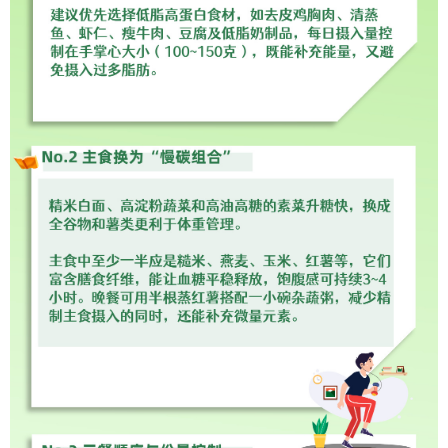
山东
河南
湖北
湖南
广东
广西
海南
重庆
四川
贵州
云南
西藏
陕西
甘肃
青海
宁夏
新疆
内蒙古
黑龙江
多语种频道
English
Español
Français
عربى
Русский язык
日本語
한국어
Deutsch
Português