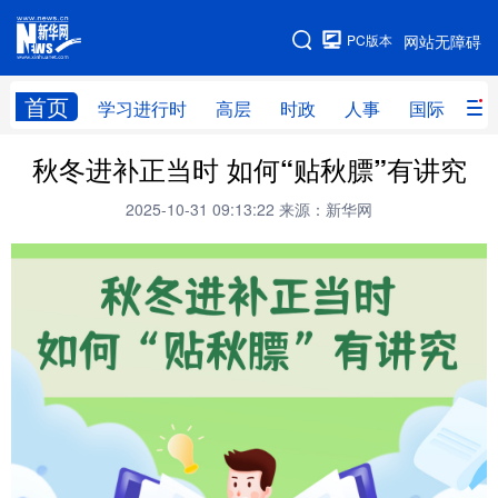
手机版
PC版本
网站无障碍
网站地图
首页
学习进行时
高层
时政
人事
国际
财
秋冬进补正当时 如何“贴秋膘”有讲究
学习进行时
高层
时政
人事
2025-10-31 09:13:22
来源：新华网
国际
财经
网评
港澳
台湾
思客智库
全球连线
教育
科技
科创
量子
体育
文化
书画
健康
军事
访谈
视频
图片
政务
法律
中央文件
金融
汽车
食品
人居
信息化
数字经济