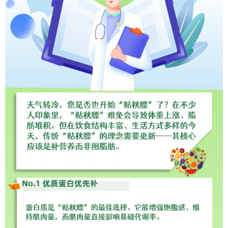
学术中国
乡村振兴
银龄
溯源中国
城市
旅游
能源
会展
彩票
娱乐
时尚
悦读
公益
一带一路
亚太网
上市公司
文化产业
地方频道
北京
天津
河北
山西
辽宁
吉林
上海
江苏
浙江
安徽
福建
江西