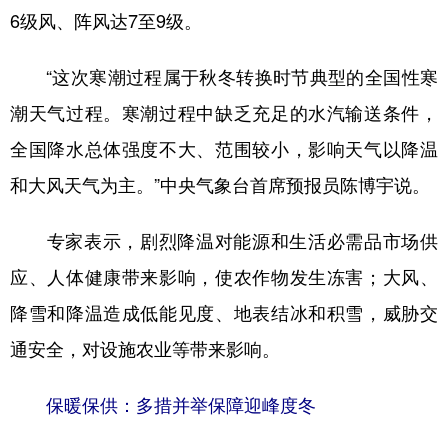
山东
河南
湖北
湖南
6级风、阵风达7至9级。
广东
广西
海南
重庆
“这次寒潮过程属于秋冬转换时节典型的全国性寒
四川
贵州
云南
西藏
潮天气过程。寒潮过程中缺乏充足的水汽输送条件，
陕西
甘肃
青海
宁夏
全国降水总体强度不大、范围较小，影响天气以降温
新疆
内蒙古
黑龙江
和大风天气为主。”中央气象台首席预报员陈博宇说。
专家表示，剧烈降温对能源和生活必需品市场供
多语种频道
应、人体健康带来影响，使农作物发生冻害；大风、
English
Español
Français
عربى
降雪和降温造成低能见度、地表结冰和积雪，威胁交
Русский язык
日本語
한국어
通安全，对设施农业等带来影响。
Deutsch
Português
保暖保供：多措并举保障迎峰度冬