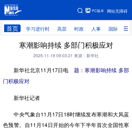
手机版
PC版本
网站无障碍
网站地图
首页
学习进行时
高层
时政
人事
国际
财
寒潮影响持续 多部门积极应对
学习进行时
高层
时政
人事
2025-11-18 09:03:21
来源：新华社
国际
财经
网评
港澳
新华社北京11月17日电
台湾
思客智库
全球连线
题：寒潮影响持续 多部
教育
门积极应对
科技
科创
量子
体育
文化
书画
健康
军事
新华社记者
访谈
视频
图片
政务
中央气象台11月17日18时继续发布寒潮和大风蓝
法律
中央文件
金融
汽车
色预警。自11月14日开始的今年下半年首次全国性寒
食品
人居
信息化
数字经济