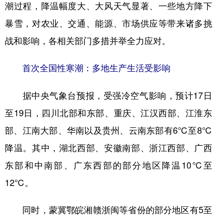
潮过程，降温幅度大、大风天气显著、一些地方降下
学术中国
乡村振兴
银龄
溯源中国
暴雪，对农业、交通、能源、市场供应等带来诸多挑
战和影响，各相关部门多措并举全力应对。
城市
旅游
能源
会展
彩票
娱乐
时尚
悦读
首次全国性寒潮：多地生产生活受影响
公益
一带一路
亚太网
上市公司
据中央气象台预报，受强冷空气影响，预计17日
文化产业
至19日，四川北部和东部、重庆、江汉西部、江淮东
部、江南大部、华南以及贵州、云南东部有6℃至8℃
地方频道
降温。其中，湖北西部、安徽南部、浙江西部、广西
北京
天津
河北
山西
东部和中南部、广东西部的部分地区降温10℃至
辽宁
吉林
上海
江苏
12℃。
浙江
安徽
福建
江西
同时，蒙冀鄂皖湘赣浙闽等省份的部分地区有5至