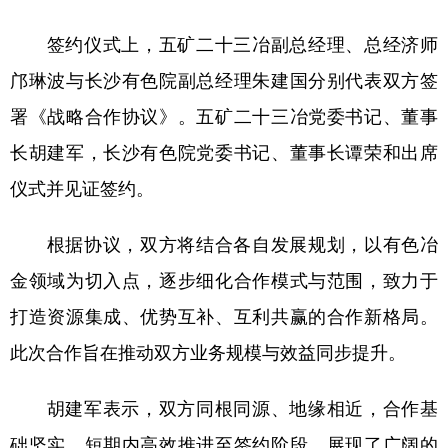
山东
河南
湖北
湖南
签约仪式上，五矿二十三冶副总经理、总经济师
广东
广西
海南
重庆
邝琳波与长沙有色院副总经理朱建国分别代表双方签
四川
贵州
云南
西藏
署《战略合作协议》。五矿二十三冶党委书记、董事
陕西
甘肃
青海
宁夏
长胡建军，长沙有色院党委书记、董事长谭荣和出席
新疆
内蒙古
黑龙江
仪式并见证签约。
根据协议，双方将结合各自发展规划，以有色冶
多语种频道
金领域为切入点，逐步细化合作模式与范围，致力于
English
Español
Français
عربى
打造资源集成、优势互补、互利共赢的合作新格局。
Русский язык
日本語
한국어
此次合作旨在推动双方业务规模与效益同步提升。
Deutsch
Português
胡建军表示，双方同根同源、地缘相近，合作基
础坚实，短期内高效推进至签约阶段，展现了广阔的