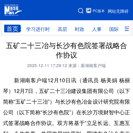
手机版
PC版本
网站无障碍
网站地图
首页
学习进行时
高层
时政
人事
国际
财
五矿二十三冶与长沙有色院签署战略合
学习进行时
高层
时政
人事
作协议
国际
财经
网评
港澳
2025-12-11 17:29:12
来源：新湖南客户端
台湾
思客智库
全球连线
教育
新湖南客户端12月10日讯（通讯员 杨美娟 杨丽
科技
科创
量子
体育
琴）12月7日，五矿二十三冶建设集团有限公司（以下
文化
书画
健康
军事
简称“五矿二十三冶”）与长沙有色冶金设计研究院有限
访谈
视频
图片
政务
公司（以下简称“长沙有色院”）在长沙万境财智中心正
法律
中央文件
金融
汽车
式签署战略合作协议。双方将基于“立足长远、互惠互
食品
人居
信息化
数字经济