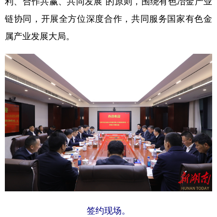
利、合作共赢、共同发展”的原则，围绕有色冶金产业
链协同，开展全方位深度合作，共同服务国家有色金
学术中国
乡村振兴
银龄
溯源中国
属产业发展大局。
城市
旅游
能源
会展
彩票
娱乐
时尚
悦读
公益
一带一路
亚太网
上市公司
文化产业
地方频道
北京
天津
河北
山西
辽宁
吉林
上海
江苏
浙江
安徽
福建
江西
签约现场。​