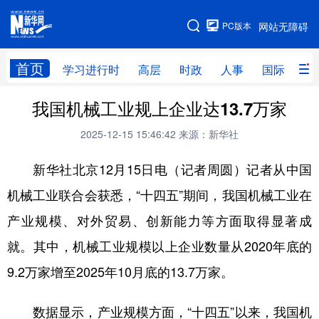
手机版
PC版本
网站无障碍
网站地图
首页
学习进行时
高层
时政
人事
国际
财
我国机械工业规上企业达13.7万家
学习进行时
高层
时政
人事
2025-12-15 15:46:42
来源：新华社
国际
财经
网评
港澳
新华社北京12月15日电（记者周圆）记者从中国
台湾
思客智库
全球连线
教育
机械工业联合会获悉，“十四五”期间，我国机械工业在
科技
科创
量子
体育
产业规模、对外贸易、创新能力等方面取得显著成
文化
书画
健康
军事
就。其中，机械工业规模以上企业数量从2020年底的
访谈
视频
图片
政务
9.2万家增至2025年10月底的13.7万家。
法律
中央文件
金融
汽车
数据显示，产业规模方面，“十四五”以来，我国机
食品
人居
信息化
数字经济