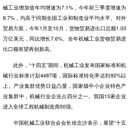
械工业增加值年均增速为7.1%，今年前三季度增速为
学术中国
乡村振兴
银龄
溯源中国
8.7%，均高于同期全国工业和制造业平均水平。对外
城市
旅游
能源
会展
贸易方面，今年1月至10月，货物贸易进出口总额1.03
彩票
娱乐
时尚
悦读
万亿美元，同比增长7.6%。全年机械工业货物贸易进
公益
一带一路
亚太网
上市公司
出口额有望再创新高。
文化产业
此外，“十四五”期间，机械工业发布国家标准和机
械行业标准计划4487项，国际标准转化率达到92%以
地方频道
上。产业集群优势日益凸显，国家级中小企业特色产
北京
天津
河北
山西
业集群中，机械行业企业占四分之一。我国13家企业
进入全球工程机械制造商50强。
辽宁
吉林
上海
江苏
浙江
安徽
福建
江西
中国机械工业联合会会长徐念沙表示，展望“十五