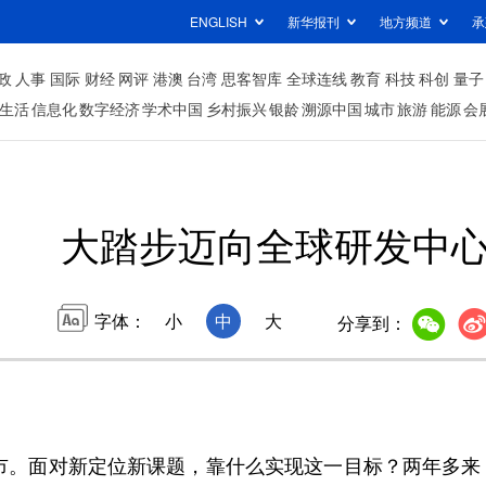
ENGLISH
新华报刊
地方频道
承
政
人事
国际
财经
网评
港澳
台湾
思客智库
全球连线
教育
科技
科创
量子
生活
信息化
数字经济
学术中国
乡村振兴
银龄
溯源中国
城市
旅游
能源
会
大踏步迈向全球研发中
字体：
小
中
大
分享到：
市。面对新定位新课题，靠什么实现这一目标？两年多来