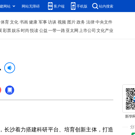
建网站
网站无障碍
客户端
手机版
站内搜索
体育
文化
书画
健康
军事
访谈
视频
图片
政务
法律
中央文件
展
彩票
娱乐
时尚
悦读
公益
一带一路
亚太网
上市公司
文化产业
心
，长沙着力搭建科研平台、培育创新主体，打造