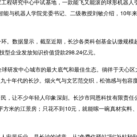
程研究中心中试基地，一款能飞又能滚的球形机器人引
智能与机器人学院党委书记、二级教授刘敏介绍，10年来
。数据显示，截至近期，长沙各类科创基金认缴规模超42
技型企业发放知识价值贷款298.24亿元。
研发中心城市的最大底气和最佳生态。徜徉于天心区
八九十年代的长沙。烟火气与文艺范交织，松弛感与包容
亲民，让不少年轻人印象深刻。长沙市同恩科技有限责任公
0多平方米的江景房；只花不到10元，就能嗦一碗真材实料
居乐业，是长沙的诚意。从“免费住驿站”到“补贴秒到账”