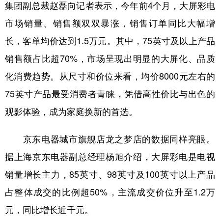
山东
河南
湖北
湖南
集团副总裁赵磊向记者表示，今年前4个月，大屏彩电
市场销量、销售额双双暴涨，销售订单同比大幅增
广东
广西
海南
重庆
长，客单均价达到1.5万元。其中，75英寸及以上产品
四川
贵州
云南
西藏
销售额占比超70%，市场呈现出明显的大屏化、品质
陕西
甘肃
青海
宁夏
化消费趋势。从尺寸和价位来看，均价8000元左右的
新疆
内蒙古
黑龙江
75英寸产品最受消费者青睐，凭借高性价比与出色的
观影体验，成为家庭换新的首选。
多语种频道
京东电器城市旗舰店龙之梦店的数据同样亮眼。
English
Español
Français
عربى
据上海京东电器副总经理杨旭介绍，大屏彩电是电视
Русский язык
日本語
한국어
销量增长主力，85英寸、98英寸及100英寸以上产品
Deutsch
Português
占整体成交的比例超50%，主流成交价位升至1.2万
元，同比增长近千元。