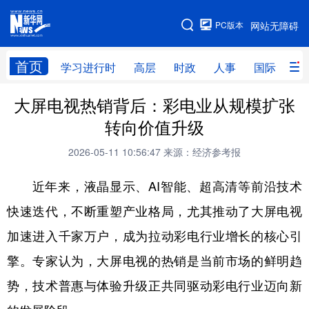
手机版
PC版本
网站无障碍
网站地图
首页
学习进行时
高层
时政
人事
国际
财
大屏电视热销背后：彩电业从规模扩张
学习进行时
高层
时政
人事
转向价值升级
国际
财经
网评
港澳
2026-05-11 10:56:47
来源：经济参考报
台湾
思客智库
全球连线
教育
近年来，液晶显示、AI智能、超高清等前沿技术
科技
科创
量子
体育
快速迭代，不断重塑产业格局，尤其推动了大屏电视
文化
书画
健康
军事
加速进入千家万户，成为拉动彩电行业增长的核心引
访谈
视频
图片
政务
擎。专家认为，大屏电视的热销是当前市场的鲜明趋
法律
中央文件
金融
汽车
势，技术普惠与体验升级正共同驱动彩电行业迈向新
食品
人居
信息化
数字经济