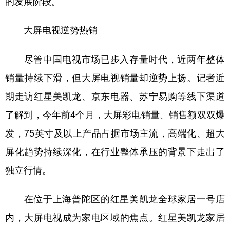
的发展阶段。
学术中国
乡村振兴
银龄
溯源中国
大屏电视逆势热销
城市
旅游
能源
会展
尽管中国电视市场已步入存量时代，近两年整体
彩票
娱乐
时尚
悦读
销量持续下滑，但大屏电视销量却逆势上扬。记者近
公益
一带一路
亚太网
上市公司
期走访红星美凯龙、京东电器、苏宁易购等线下渠道
文化产业
了解到，今年前4个月，大屏彩电销量、销售额双双爆
发，75英寸及以上产品占据市场主流，高端化、超大
地方频道
屏化趋势持续深化，在行业整体承压的背景下走出了
独立行情。
北京
天津
河北
山西
辽宁
吉林
上海
江苏
在位于上海普陀区的红星美凯龙全球家居一号店
浙江
安徽
福建
江西
内，大屏电视成为家电区域的焦点。红星美凯龙家居