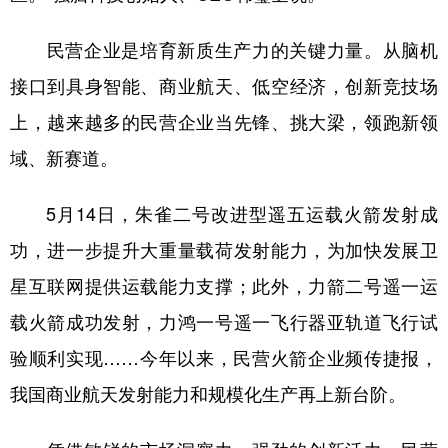
山东
河南
湖北
湖南
民营企业是培育新质生产力的关键力量。从脑机
广东
广西
海南
重庆
接口到具身智能、商业航天、低空经济，创新竞技场
四川
贵州
云南
西藏
上，越来越多的民营企业当先锋、挑大梁，领跑新领
陕西
甘肃
青海
宁夏
域、新赛道。
新疆
内蒙古
黑龙江
5月14日，朱雀二号改进型遥五运载火箭发射成
功，进一步提升大重量载荷发射能力，为加快发展卫
多语种频道
星互联网提供运载能力支撑；此外，力箭二号遥一运
English
Español
Français
عربى
载火箭成功发射，力鸿一号遥一飞行器亚轨道飞行试
Русский язык
日本語
한국어
验顺利实现……今年以来，民营火箭企业频传捷报，
Deutsch
Português
我国商业航天发射能力和规模化生产再上新台阶。