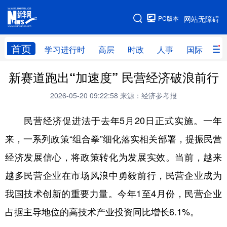
手机版
PC版本
网站无障碍
网站地图
首页
学习进行时
高层
时政
人事
国际
财
新赛道跑出“加速度” 民营经济破浪前行
学习进行时
高层
时政
人事
2026-05-20 09:22:58
来源：经济参考报
国际
财经
网评
港澳
民营经济促进法于去年5月20日正式实施。一年
台湾
思客智库
全球连线
教育
来，一系列政策“组合拳”细化落实相关部署，提振民营
科技
科创
量子
体育
经济发展信心，将政策转化为发展实效。当前，越来
文化
书画
健康
军事
越多民营企业在市场风浪中勇毅前行，民营企业成为
访谈
视频
图片
政务
我国技术创新的重要力量。今年1至4月份，民营企业
法律
中央文件
金融
汽车
占据主导地位的高技术产业投资同比增长6.1%。
食品
人居
信息化
数字经济