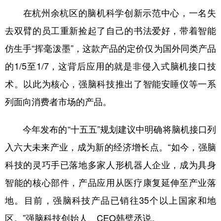
在杭州余杭区的脑机科学创新示范中心，一名失
学术中国
乡村振兴
银龄
溯源中国
去双臂的员工重新捡起了自己的书法爱好，带着智能
城市
旅游
能源
会展
仿生手“挥毫泼墨”，这款产品的定价仅为国外同类产品
彩票
娱乐
时尚
悦读
的1/5至1/7，这背后应用的就是非侵入式脑机接口技
公益
一带一路
亚太网
上市公司
术。以此为核心，强脑科技推出了智能安睡仪等一系
列面向消费者市场的产品。
文化产业
今年发布的“十五五”规划建议中明确将脑机接口列
地方频道
入六大未来产业，成为新的经济增长点。“如今，强脑
北京
天津
河北
山西
科技的灵巧手已落地多家人形机器人企业，成为具身
智能的核心部件，产品应用从医疗康复延伸至产业落
辽宁
吉林
上海
江苏
地。目前，强脑科技产品已销往35个以上国家和地
浙江
安徽
福建
江西
区。”强脑科技创始人、CEO韩璧丞说。