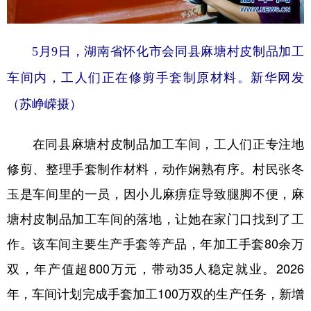
山东
河南
湖北
湖南
广东
广西
海南
重庆
5月9日，湖南省怀化市会同县麻塘村皮制品加工
四川
贵州
云南
西藏
车间内，工人们正在修剪手套制原材料。新华网发
陕西
甘肃
青海
宁夏
（苏峥嵘摄）
新疆
内蒙古
黑龙江
在同县麻塘村皮制品加工车间，工人们正专注地
修剪、整理手套制作材料，动作娴熟有序。村民张冬
多语种频道
玉是车间里的一员，因小儿麻痹症导致腿脚不便，麻
English
Español
Français
عربى
塘村皮制品加工车间的落地，让她在家门口找到了工
Русский язык
日本語
한국어
作。该车间主要生产手套等产品，年加工手套80余万
Deutsch
Português
双，年产值超800万元，带动35人稳定就业。2026
年，车间计划完成手套加工100万双的生产任务，新增