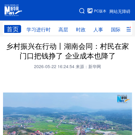
手机版
PC版本
网站无障碍
网站地图
首页
学习进行时
高层
时政
人事
国际
财
乡村振兴在行动丨湖南会同：村民在家
学习进行时
高层
时政
人事
门口把钱挣了 企业成本也降了
国际
财经
网评
港澳
2026-05-22 16:24:54
来源：新华网
台湾
思客智库
全球连线
教育
科技
科创
量子
体育
文化
书画
健康
军事
访谈
视频
图片
政务
法律
中央文件
金融
汽车
食品
人居
信息化
数字经济