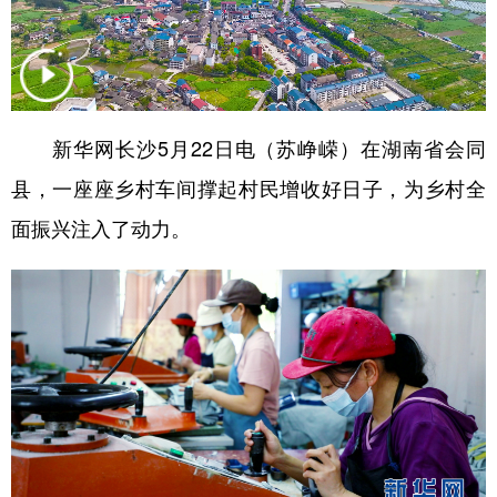
学术中国
乡村振兴
银龄
溯源中国
城市
旅游
能源
会展
彩票
娱乐
时尚
悦读
新华网长沙5月22日电（苏峥嵘）在湖南省会同
公益
一带一路
亚太网
上市公司
县，一座座乡村车间撑起村民增收好日子，为乡村全
面振兴注入了动力。
文化产业
地方频道
北京
天津
河北
山西
辽宁
吉林
上海
江苏
浙江
安徽
福建
江西