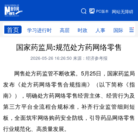
手机版
PC版本
网站无障碍
网站地图
首页
学习进行时
高层
时政
人事
国际
财
国家药监局:规范处方药网络零售
学习进行时
高层
时政
人事
2026-05-26 16:26:50
来源：经济参考报
国际
财经
网评
港澳
网售处方药监管不断收紧。5月25日，国家药监局
台湾
思客智库
全球连线
教育
发布《处方药网络零售合规指南》（以下简称《指
科技
科创
量子
体育
南》），明确处方药网络零售经营主体、经营行为及
文化
书画
健康
军事
第三方平台全流程合规标准，补齐行业监管细则短
访谈
视频
图片
政务
板，全面筑牢网络购药安全防线，引导药品网络零售
法律
中央文件
金融
汽车
行业规范化、高质量发展。
食品
人居
信息化
数字经济