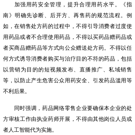
山东
河南
湖北
湖南
加强用药安全管理，提升合理用药水平。《指
南》明确先诊断、后开方、再售药的规范流程。例
广东
广西
海南
重庆
如，在销售处方药的过程中，不得引导消费者过度使
四川
贵州
云南
西藏
用药品或者不合理使用药品，不得以买药品赠药品或
陕西
甘肃
青海
宁夏
者买商品赠药品等方式向公众赠送处方药。不得以任
新疆
内蒙古
黑龙江
何方式诱导消费者购买与治疗目的不符的药品，包括
以营销为目的的短视频发布、直播推广、私域销售
多语种频道
等，以防止产生危害公众用药安全、引发药品滥用等
English
Español
Français
عربى
不利后果。
Русский язык
日本語
한국어
同时强调，药品网络零售企业要确保本企业的处
Deutsch
Português
方审核工作由执业药师开展，不得由其他岗位人员或
者人工智能代为实施。