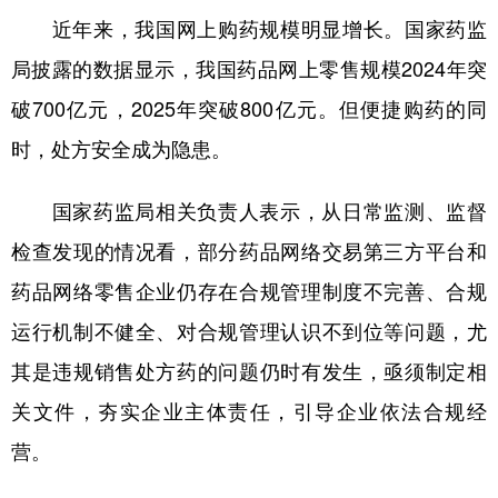
近年来，我国网上购药规模明显增长。国家药监
学术中国
乡村振兴
银龄
溯源中国
局披露的数据显示，我国药品网上零售规模2024年突
城市
旅游
能源
会展
破700亿元，2025年突破800亿元。但便捷购药的同
彩票
娱乐
时尚
悦读
时，处方安全成为隐患。
公益
一带一路
亚太网
上市公司
国家药监局相关负责人表示，从日常监测、监督
文化产业
检查发现的情况看，部分药品网络交易第三方平台和
药品网络零售企业仍存在合规管理制度不完善、合规
地方频道
运行机制不健全、对合规管理认识不到位等问题，尤
北京
天津
河北
山西
其是违规销售处方药的问题仍时有发生，亟须制定相
关文件，夯实企业主体责任，引导企业依法合规经
辽宁
吉林
上海
江苏
营。
浙江
安徽
福建
江西