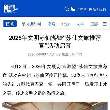
手机版
PC版本
网站无障碍
网站地图
首页
学习进行时
高层
时政
人事
国际
财
2026年文明苏仙游暨“苏仙文旅推荐
学习进行时
高层
时政
人事
官”活动启幕
国际
财经
网评
港澳
2026-06-03 17:34:59
来源：新华网
台湾
思客智库
全球连线
教育
6月2日，2026年文明苏仙游暨“苏仙文旅推荐
科技
科创
量子
体育
官”活动在郴州市苏仙区拉开帷幕。50位来自各行各业
文化
书画
健康
军事
的先进典型代表齐聚一堂，共同开启了一场发现山水
访谈
视频
图片
政务
之美、传递文明之韵的温情之旅。
法律
中央文件
金融
汽车
食品
人居
信息化
数字经济