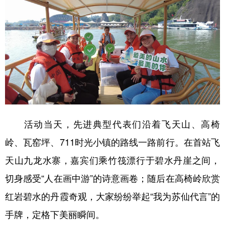
学术中国
乡村振兴
银龄
溯源中国
城市
旅游
能源
会展
彩票
娱乐
时尚
悦读
公益
一带一路
亚太网
上市公司
文化产业
活动当天，先进典型代表们沿着飞天山、高椅
岭、瓦窑坪、711时光小镇的路线一路前行。在首站飞
地方频道
天山九龙水寨，嘉宾们乘竹筏漂行于碧水丹崖之间，
北京
天津
河北
山西
切身感受“人在画中游”的诗意画卷；随后在高椅岭欣赏
辽宁
吉林
上海
江苏
红岩碧水的丹霞奇观，大家纷纷举起“我为苏仙代言”的
浙江
安徽
福建
江西
手牌，定格下美丽瞬间。