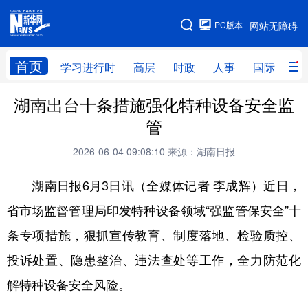
手机版
PC版本
网站无障碍
网站地图
首页
学习进行时
高层
时政
人事
国际
财
湖南出台十条措施强化特种设备安全监
学习进行时
高层
时政
人事
管
国际
财经
网评
港澳
2026-06-04 09:08:10
来源：湖南日报
台湾
思客智库
全球连线
教育
湖南日报6月3日讯（全媒体记者 李成辉）近日，
科技
科创
量子
体育
省市场监督管理局印发特种设备领域“强监管保安全”十
文化
书画
健康
军事
条专项措施，狠抓宣传教育、制度落地、检验质控、
访谈
视频
图片
政务
投诉处置、隐患整治、违法查处等工作，全力防范化
法律
中央文件
金融
汽车
解特种设备安全风险。
食品
人居
信息化
数字经济