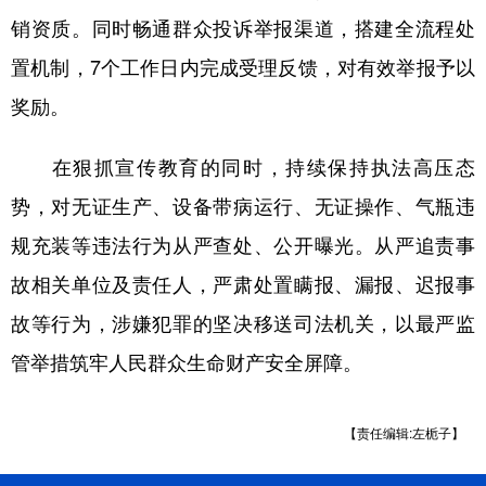
山东
河南
湖北
湖南
销资质。同时畅通群众投诉举报渠道，搭建全流程处
广东
广西
海南
重庆
置机制，7个工作日内完成受理反馈，对有效举报予以
四川
贵州
云南
西藏
奖励。
陕西
甘肃
青海
宁夏
在狠抓宣传教育的同时，持续保持执法高压态
新疆
内蒙古
黑龙江
势，对无证生产、设备带病运行、无证操作、气瓶违
规充装等违法行为从严查处、公开曝光。从严追责事
多语种频道
故相关单位及责任人，严肃处置瞒报、漏报、迟报事
故等行为，涉嫌犯罪的坚决移送司法机关，以最严监
English
Español
Français
عربى
管举措筑牢人民群众生命财产安全屏障。
Русский язык
日本語
한국어
Deutsch
Português
【责任编辑:左栀子】