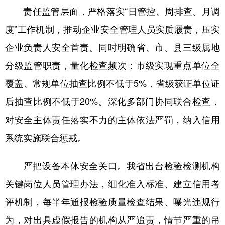
责任监管层面，严格落实“日管控、周排查、月调
学术中国
乡村振兴
银龄
溯源中国
度”工作机制，推动企业安全管理人员实质履责，压实
城市
旅游
能源
会展
企业负责人安全首责。同时明确省、市、县三级属地
彩票
娱乐
时尚
悦读
分级监管职责，量化检查频次：市级实现重点单位全
覆盖、常规单位抽查比例不低于5%，省级获证单位证
公益
一带一路
亚太网
上市公司
后抽查比例不低于20%。深化多部门协同联合检查，
文化产业
对安全主体责任落实不力的主体依法严罚，纳入信用
系统实施联合惩戒。
地方频道
严把设备本体安全关口。我省出台检验检测机构
北京
天津
河北
山西
关键岗位人员管理办法，细化准入标准、建立信用考
辽宁
吉林
上海
江苏
评机制，每半年通报检验质量检查结果、曝光违规行
浙江
安徽
福建
江西
为，对出具虚假报告的机构从严追责，情节严重的吊