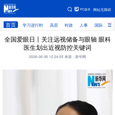
手机版
PC版本
网站无障碍
网站地图
首页
学习进行时
高层
时政
人事
国际
财
全国爱眼日丨关注远视储备与眼轴 眼科
学习进行时
高层
时政
人事
医生划出近视防控关键词
国际
财经
网评
港澳
2026-06-06 12:24:55
来源：新华网
台湾
思客智库
全球连线
教育
科技
科创
量子
体育
文化
书画
健康
军事
访谈
视频
图片
政务
法律
中央文件
金融
汽车
食品
人居
信息化
数字经济