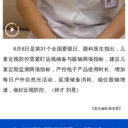
山东
河南
湖北
湖南
广东
广西
海南
重庆
四川
贵州
云南
西藏
陕西
甘肃
青海
宁夏
6月6日是第31个全国爱眼日。眼科医生指出，儿
新疆
内蒙古
黑龙江
童近视防控需紧盯远视储备与眼轴两项指标，建议儿
童定期监测两项指标，严控电子产品使用时长、增加
多语种频道
每日户外自然光活动，延缓储备消耗、稳住眼轴增
English
Español
Français
عربى
速，做好近视防控。（帅才 刘昱）
Русский язык
日本語
한국어
Deutsch
Português
【责任编辑:蒋若蕾】