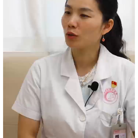
学术中国
乡村振兴
银龄
溯源中国
城市
旅游
能源
会展
彩票
娱乐
时尚
悦读
公益
一带一路
亚太网
上市公司
文化产业
地方频道
北京
天津
河北
山西
辽宁
吉林
上海
江苏
浙江
安徽
福建
江西