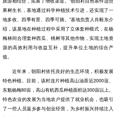
旅游相结合，拓展了增收渠道。“朝阳村自然条件适合
山东
河南
湖北
湖南
果树生长，基地通过科学种植技术引进，还实现了一
广东
广西
海南
重庆
地多收、四季有景、四季可摘。”基地负责人肖毅东介
四川
贵州
云南
西藏
绍，该基地在种植过程中采用了立体套种模式，在杨
陕西
甘肃
青海
宁夏
梅林间合理套种西瓜、桃树等其他作物，实现土地资
新疆
内蒙古
黑龙江
源的高效利用与收益互补，提升单位土地的综合产
值。
多语种频道
近年来，朝阳村依托良好的生态环境，积极发展
English
Español
Français
عربى
特色种植。目前，该村连片种植高山油茶近2000亩、
Русский язык
日本語
한국어
东魁杨梅80亩，高山有机西瓜种植面积达300亩以上。
特色农业的发展为当地农户提供了就业机会，也吸引
Deutsch
Português
了一些人员返乡参与创业经营，为乡村振兴持续注入