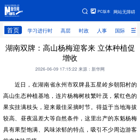
手机版
PC版本
网站无障碍
网站地图
首页
学习进行时
高层
时政
人事
国际
财
湖南双牌：高山杨梅迎客来 立体种植促
学习进行时
高层
时政
人事
增收
国际
财经
网评
港澳
2026-06-09 17:15:22
来源：新华网
台湾
思客智库
全球连线
教育
近日，在湖南省永州市双牌县五星岭乡朝阳村的
科技
科创
量子
体育
高山生态种植基地，连片杨梅树枝繁叶茂，紫红色的
文化
书画
健康
军事
果实挂满枝头，迎来最佳采摘时节。得益于当地海拔
访谈
视频
图片
政务
较高、昼夜温差大等自然条件，这里出产的东魁杨梅
法律
中央文件
金融
汽车
具有果型饱满、风味浓郁的特点，吸引不少周边游客
食品
人居
信息化
数字经济