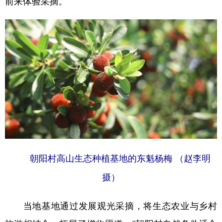
前来体验采摘。
学术中国
乡村振兴
银龄
溯源中国
城市
旅游
能源
会展
彩票
娱乐
时尚
悦读
公益
一带一路
亚太网
上市公司
文化产业
地方频道
朝阳村高山生态种植基地的东魁杨梅 （赵李明
北京
天津
河北
山西
摄）
辽宁
吉林
上海
江苏
当地基地通过发展观光采摘，将生态农业与乡村
浙江
安徽
福建
江西