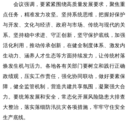
山东
河南
湖北
湖南
会议强调，要紧紧围绕高质量发展要求，聚焦重
点任务，精准发力攻坚。坚持系统思维，把握好保护
广东
广西
海南
重庆
与开发、文化与经济、政府与市场、传统与现代的关
四川
贵州
云南
西藏
系。坚持稳中求进、守正创新，坚守保护底线，加强
陕西
甘肃
青海
宁夏
活化利用，推动传承创新，在健全制度体系、激发内
新疆
内蒙古
黑龙江
生动力、涵养人才生态等方面持续发力，让传统村落
焕发生机与活力。各地各有关部门要树立和践行正确
多语种频道
政绩观，压实工作责任，强化协同联动，做好要素保
English
Español
Français
عربى
障，健全监管机制，营造共建共享氛围，凝聚强大合
力。要统筹发展和安全，常态化开展风险隐患大排查
Русский язык
日本語
한국어
大整治，落实落细防汛抗灾各项措施，牢牢守住安全
Deutsch
Português
生产底线。