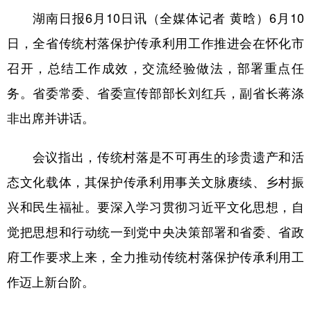
湖南日报6月10日讯（全媒体记者 黄晗）6月10
学术中国
乡村振兴
银龄
溯源中国
日，全省传统村落保护传承利用工作推进会在怀化市
城市
旅游
能源
会展
召开，总结工作成效，交流经验做法，部署重点任
彩票
娱乐
时尚
悦读
务。省委常委、省委宣传部部长刘红兵，副省长蒋涤
公益
一带一路
亚太网
上市公司
非出席并讲话。
文化产业
会议指出，传统村落是不可再生的珍贵遗产和活
态文化载体，其保护传承利用事关文脉赓续、乡村振
地方频道
兴和民生福祉。要深入学习贯彻习近平文化思想，自
北京
天津
河北
山西
觉把思想和行动统一到党中央决策部署和省委、省政
府工作要求上来，全力推动传统村落保护传承利用工
辽宁
吉林
上海
江苏
作迈上新台阶。
浙江
安徽
福建
江西