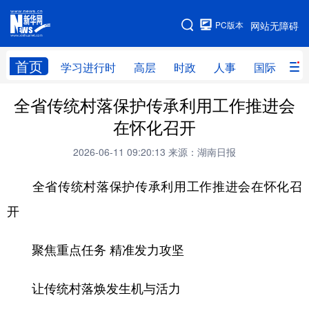
手机版
PC版本
网站无障碍
网站地图
首页
学习进行时
高层
时政
人事
国际
财
全省传统村落保护传承利用工作推进会
学习进行时
高层
时政
人事
在怀化召开
国际
财经
网评
港澳
2026-06-11 09:20:13
来源：湖南日报
台湾
思客智库
全球连线
教育
全省传统村落保护传承利用工作推进会在怀化召
科技
科创
量子
体育
开
文化
书画
健康
军事
聚焦重点任务 精准发力攻坚
访谈
视频
图片
政务
法律
中央文件
金融
汽车
让传统村落焕发生机与活力
食品
人居
信息化
数字经济