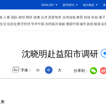
ENGLISH
新华报刊
地方频道
承
政
人事
国际
财经
网评
港澳
台湾
思客智库
全球连线
教育
科技
科创
量子
生活
信息化
数字经济
学术中国
乡村振兴
银龄
溯源中国
城市
旅游
能源
会
沈晓明赴益阳市调研
字体：
小
中
大
分享到：
起来