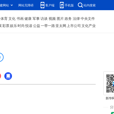
建网站
网站无障碍
客户端
手机版
站内搜索
体育
文化
书画
健康
军事
访谈
视频
图片
政务
法律
中央文件
展
彩票
娱乐
时尚
悦读
公益
一带一路
亚太网
上市公司
文化产业