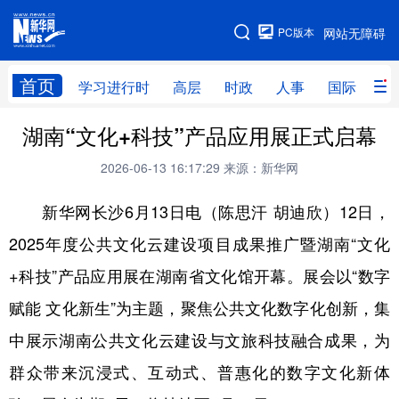
手机版
PC版本
网站无障碍
网站地图
首页
学习进行时
高层
时政
人事
国际
财
湖南“文化+科技”产品应用展正式启幕
学习进行时
高层
时政
人事
2026-06-13 16:17:29
来源：新华网
国际
财经
网评
港澳
新华网长沙6月13日电（陈思汗 胡迪欣）12日，
台湾
思客智库
全球连线
教育
2025年度公共文化云建设项目成果推广暨湖南“文化
科技
科创
量子
体育
+科技”产品应用展在湖南省文化馆开幕。展会以“数字
文化
书画
健康
军事
赋能 文化新生”为主题，聚焦公共文化数字化创新，集
访谈
视频
图片
政务
中展示湖南公共文化云建设与文旅科技融合成果，为
法律
中央文件
金融
汽车
群众带来沉浸式、互动式、普惠化的数字文化新体
食品
人居
信息化
数字经济