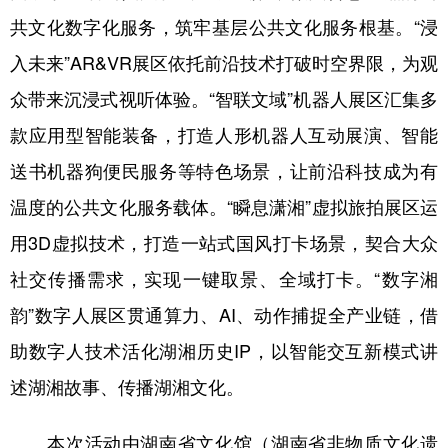
山东
河南
湖北
湖南
共文化数字化服务，筑牢基层公共文化服务根基。“浸
广东
广西
海南
重庆
入未来”AR&VR展区依托前沿技术打破时空界限，为观
四川
贵州
云南
西藏
众带来沉浸式视听体验。“智联文域”机器人展区汇集多
款应用型智能装备，打造人形机器人互动展演、智能
陕西
甘肃
青海
宁夏
送书机器狗便民服务等特色场景，让前沿科技成为有
新疆
内蒙古
黑龙江
温度的公共文化服务载体。“瞬息潇湘”虚拟旅拍展区运
用3D虚拟技术，打造一站式国风打卡场景，契合大众
多语种频道
社交传播需求，实现一键取景、全域打卡。“数字湘
English
Español
Français
عربى
韵”数字人展区贯通算力、AI、动作捕捉全产业链，借
Русский язык
日本語
한국어
助数字人技术活化湖湘历史IP，以智能交互新模式讲
Deutsch
Português
述湖湘故事、传播湖湘文化。
本次活动由湖南省文化馆（湖南省非物质文化遗