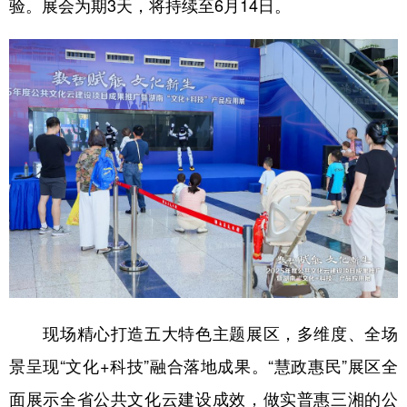
验。展会为期3天，将持续至6月14日。
学术中国
乡村振兴
银龄
溯源中国
城市
旅游
能源
会展
彩票
娱乐
时尚
悦读
公益
一带一路
亚太网
上市公司
文化产业
地方频道
北京
天津
河北
山西
现场精心打造五大特色主题展区，多维度、全场
辽宁
吉林
上海
江苏
景呈现“文化+科技”融合落地成果。“慧政惠民”展区全
浙江
安徽
福建
江西
面展示全省公共文化云建设成效，做实普惠三湘的公