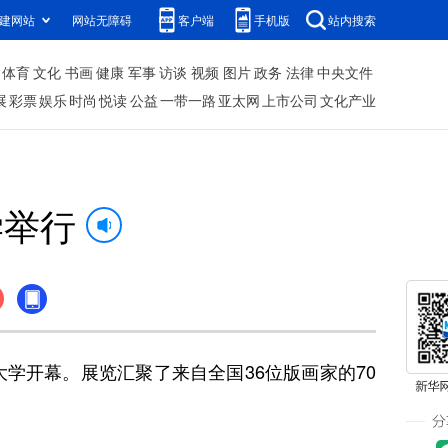
建网站
网站无障碍
客户端
手机版
站内搜索
体育
文化
书画
健康
军事
访谈
视频
图片
政务
法律
中央文件
展
彩票
娱乐
时尚
悦读
公益
一带一路
亚太网
上市公司
文化产业
学举行
学开幕。展览汇聚了来自全国36位版画家的70