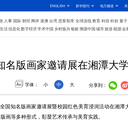
ENGLISH
新华报刊
地方频道
承
政
人事
国际
财经
网评
港澳
台湾
思客智库
全球连线
教育
科技
科创
量子
生活
信息化
数字经济
学术中国
乡村振兴
银龄
溯源中国
城市
旅游
能源
会
知名版画家邀请展在湘潭大
字体：
小
中
大
分享到：
的全国知名版画家邀请展暨校园红色美育浸润活动在湘潭大
网版画等多种形式，彰显艺术传承与美育实践。